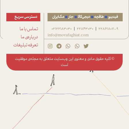
فیدیبو
طاقچه
دیجی‌کالا
جار
مگ‌ایران
دسترسی سریع
22861807-9
22843030
02122183030
تماس با ما
|
|
info@movafaghiat.com
درباره‌ی ما
تعرفه تبلیغات
© کلیه حقوق مادی و معنوی این وب‌سایت متعلق به
مجله‌ی موفقیت
است