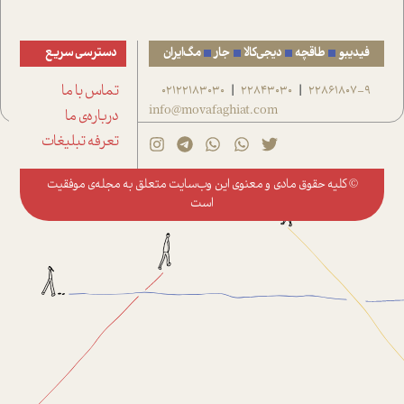
فیدیبو
طاقچه
دیجی‌کالا
جار
مگ‌ایران
دسترسی سریع
22861807-9
22843030
02122183030
تماس با ما
|
|
info@movafaghiat.com
درباره‌ی ما
تعرفه تبلیغات
© کلیه حقوق مادی و معنوی این وب‌سایت متعلق به
مجله‌ی موفقیت
است