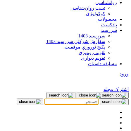
روانشناسی
تست روان‌شناسی
کوکولوژی
محصولات
پادکست
سررسید
سررسید 1403
سفارش شرکتی سررسید 1403
پکيج نوروزي موفقيت
تقویم رومیزی
تقویم دیواری
مسابقه داستان
ورود
اشتراک مجله