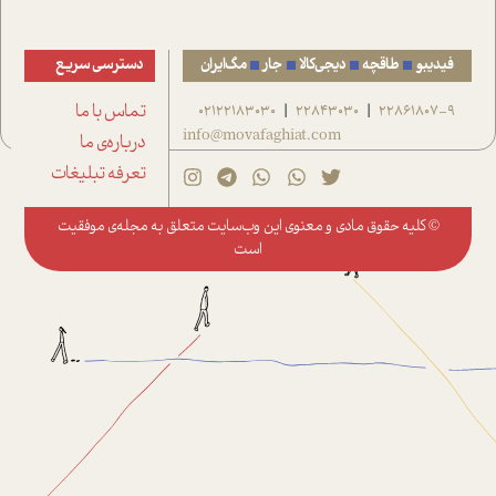
فیدیبو
طاقچه
دیجی‌کالا
جار
مگ‌ایران
دسترسی سریع
22861807-9
22843030
02122183030
تماس با ما
|
|
info@movafaghiat.com
درباره‌ی ما
تعرفه تبلیغات
© کلیه حقوق مادی و معنوی این وب‌سایت متعلق به
مجله‌ی موفقیت
است