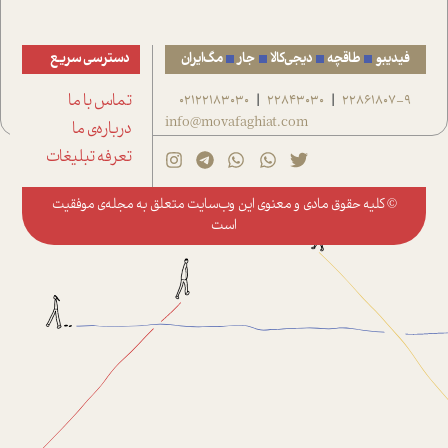
فیدیبو
طاقچه
دیجی‌کالا
جار
مگ‌ایران
دسترسی سریع
22861807-9
22843030
02122183030
تماس با ما
|
|
info@movafaghiat.com
درباره‌ی ما
تعرفه تبلیغات
© کلیه حقوق مادی و معنوی این وب‌سایت متعلق به
مجله‌ی موفقیت
است