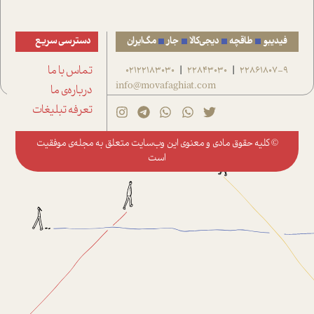
فیدیبو
طاقچه
دیجی‌کالا
جار
مگ‌ایران
دسترسی سریع
22861807-9
22843030
02122183030
تماس با ما
|
|
info@movafaghiat.com
درباره‌ی ما
تعرفه تبلیغات
© کلیه حقوق مادی و معنوی این وب‌سایت متعلق به
مجله‌ی موفقیت
است