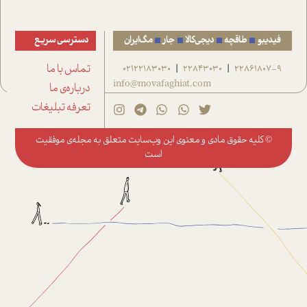
فیدیبو
طاقچه
دیجی‌کالا
جار
مگ‌ایران
دسترسی سریع
22861807-9
22843030
02122183030
تماس با ما
|
|
info@movafaghiat.com
درباره‌ی ما
تعرفه تبلیغات
© کلیه حقوق مادی و معنوی این وب‌سایت متعلق به
مجله‌ی موفقیت
است