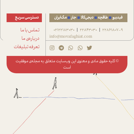
فیدیبو
طاقچه
دیجی‌کالا
جار
مگ‌ایران
دسترسی سریع
22861807-9
22843030
02122183030
تماس با ما
|
|
info@movafaghiat.com
درباره‌ی ما
تعرفه تبلیغات
© کلیه حقوق مادی و معنوی این وب‌سایت متعلق به
مجله‌ی موفقیت
است