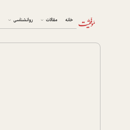
خانه
مقالات
روانشناسی
م
آخرین مقالات
تست روان‌شناسی
مهمان خانه
کوکولوژی
پرونده ویژه
زندگی
نوجوان
کار
پلاس