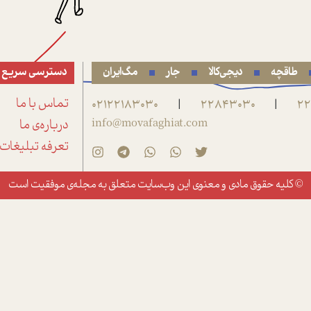
طاقچه
دیجی‌کالا
جار
مگ‌ایران
دسترسی سریع
22
22843030
02122183030
تماس با ما
|
|
info@movafaghiat.com
درباره‌ی ما
تعرفه تبلیغات
© کلیه حقوق مادی و معنوی این وب‌سایت متعلق به
مجله‌ی موفقیت
است