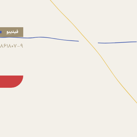
فیدیبو
861807-9