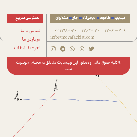
فیدیبو
طاقچه
دیجی‌کالا
جار
مگ‌ایران
دسترسی سریع
22861807-9
22843030
02122183030
تماس با ما
|
|
info@movafaghiat.com
درباره‌ی ما
تعرفه تبلیغات
© کلیه حقوق مادی و معنوی این وب‌سایت متعلق به
مجله‌ی موفقیت
است