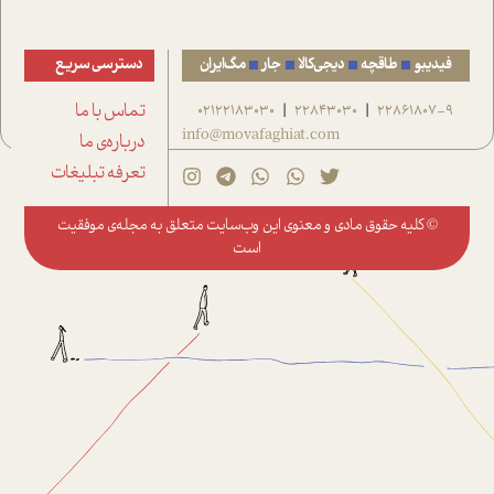
فیدیبو
طاقچه
دیجی‌کالا
جار
مگ‌ایران
دسترسی سریع
22861807-9
22843030
02122183030
تماس با ما
|
|
info@movafaghiat.com
درباره‌ی ما
تعرفه تبلیغات
© کلیه حقوق مادی و معنوی این وب‌سایت متعلق به
مجله‌ی موفقیت
است