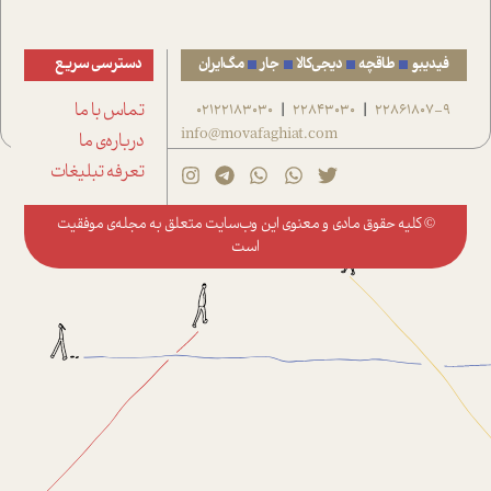
فیدیبو
طاقچه
دیجی‌کالا
جار
مگ‌ایران
دسترسی سریع
22861807-9
22843030
02122183030
تماس با ما
|
|
info@movafaghiat.com
درباره‌ی ما
تعرفه تبلیغات
© کلیه حقوق مادی و معنوی این وب‌سایت متعلق به
مجله‌ی موفقیت
است