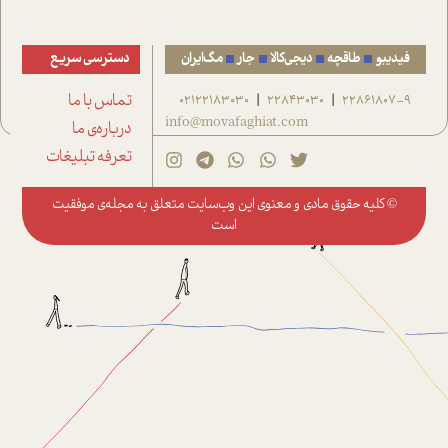
فیدیبو
طاقچه
دیجی‌کالا
جار
مگ‌ایران
دسترسی سریع
22861807-9
22843030
02122183030
تماس با ما
|
|
info@movafaghiat.com
درباره‌ی ما
تعرفه تبلیغات
© کلیه حقوق مادی و معنوی این وب‌سایت متعلق به
مجله‌ی موفقیت
است