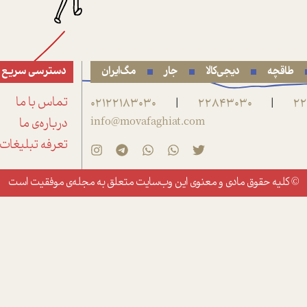
طاقچه
دیجی‌کالا
جار
مگ‌ایران
دسترسی سریع
22
22843030
02122183030
تماس با ما
|
|
info@movafaghiat.com
درباره‌ی ما
تعرفه تبلیغات
© کلیه حقوق مادی و معنوی این وب‌سایت متعلق به
مجله‌ی موفقیت
است