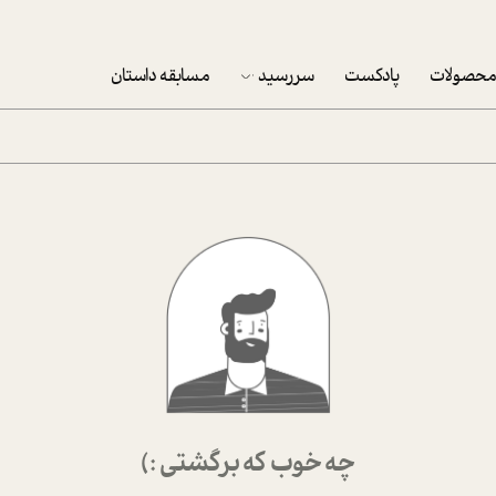
حصولات
پادکست
سررسید
مسابقه داستان
سررسید 1403
سفارش شرکتی سررسید 1403
پکيج نوروزي موفقيت
تقویم رومیزی
تقویم دیواری
چه خوب که برگشتی :)