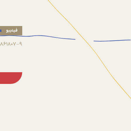
فیدیبو
861807-9