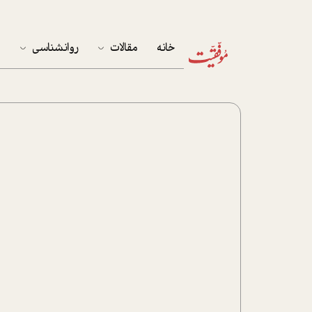
خانه
مقالات
روانشناسی
م
آخرین مقالات
تست روان‌شناسی
مهمان خانه
کوکولوژی
پرونده ویژه
زندگی
نوجوان
کار
پلاس