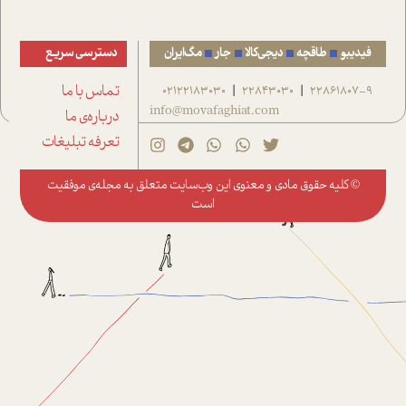
فیدیبو
طاقچه
دیجی‌کالا
جار
مگ‌ایران
دسترسی سریع
22861807-9
22843030
02122183030
تماس با ما
|
|
info@movafaghiat.com
درباره‌ی ما
تعرفه تبلیغات
© کلیه حقوق مادی و معنوی این وب‌سایت متعلق به
مجله‌ی موفقیت
است