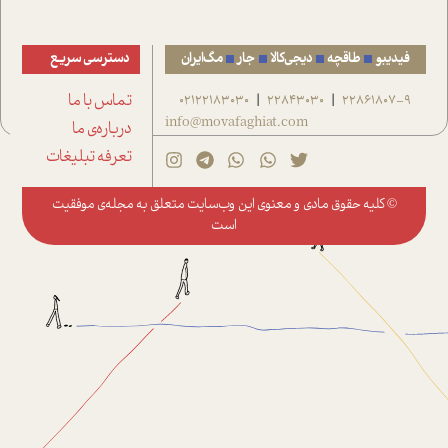
فیدیبو
طاقچه
دیجی‌کالا
جار
مگ‌ایران
دسترسی سریع
22861807-9
22843030
02122183030
تماس با ما
|
|
info@movafaghiat.com
درباره‌ی ما
تعرفه تبلیغات
© کلیه حقوق مادی و معنوی این وب‌سایت متعلق به
مجله‌ی موفقیت
است