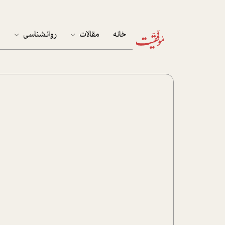
خانه
مقالات
روانشناسی
م
آخرین مقالات
تست روان‌شناسی
مهمان خانه
کوکولوژی
پرونده ویژه
زندگی
نوجوان
کار
پلاس