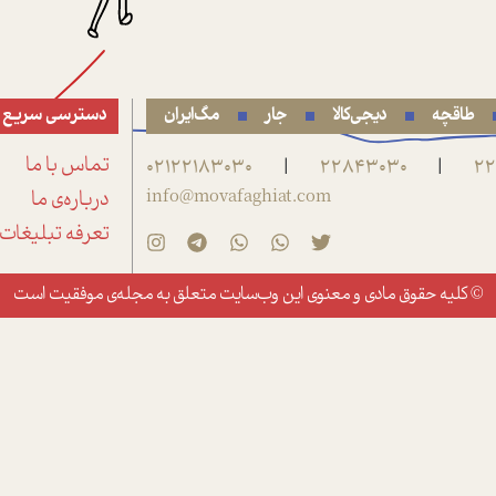
طاقچه
دیجی‌کالا
جار
مگ‌ایران
دسترسی سریع
22
22843030
02122183030
تماس با ما
|
|
info@movafaghiat.com
درباره‌ی ما
تعرفه تبلیغات
© کلیه حقوق مادی و معنوی این وب‌سایت متعلق به
مجله‌ی موفقیت
است