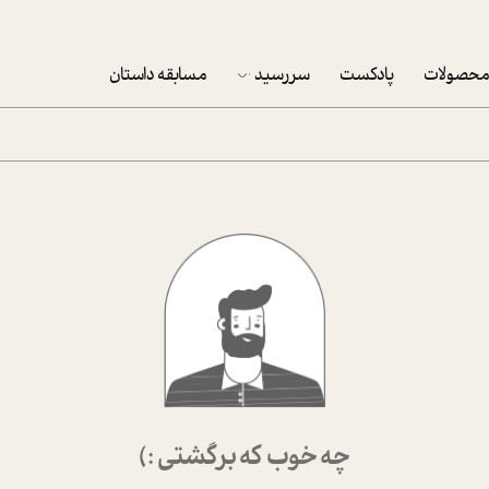
حصولات
پادکست
سررسید
مسابقه داستان
سررسید 1403
سفارش شرکتی سررسید 1403
پکيج نوروزي موفقيت
تقویم رومیزی
تقویم دیواری
چه خوب که برگشتی :)