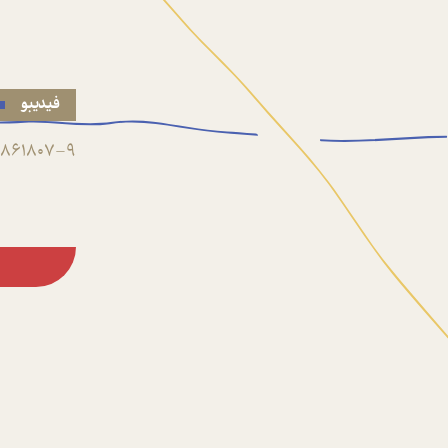
فیدیبو
861807-9