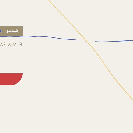
فیدیبو
861807-9