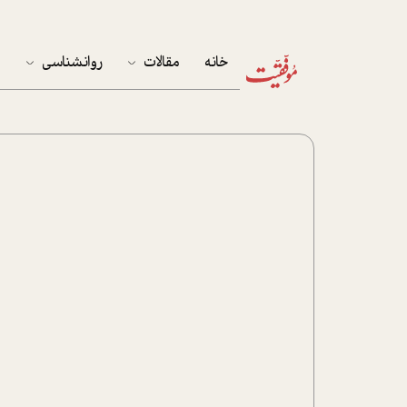
خانه
مقالات
روانشناسی
م
آخرین مقالات
تست روان‌شناسی
مهمان خانه
کوکولوژی
پرونده ویژه
زندگی
نوجوان
کار
پلاس