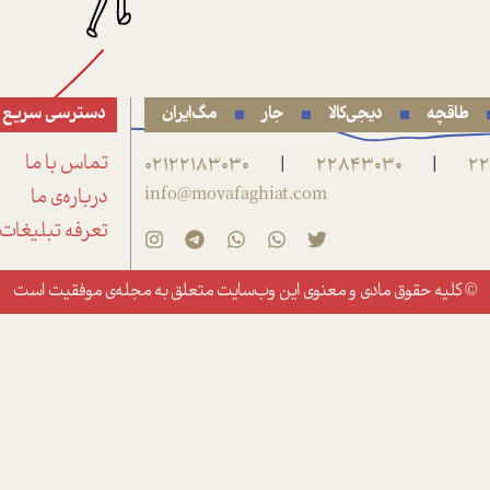
طاقچه
دیجی‌کالا
جار
مگ‌ایران
دسترسی سریع
22
22843030
02122183030
تماس با ما
|
|
info@movafaghiat.com
درباره‌ی ما
تعرفه تبلیغات
© کلیه حقوق مادی و معنوی این وب‌سایت متعلق به
مجله‌ی موفقیت
است