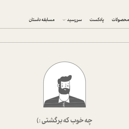
حصولات
پادکست
سررسید
مسابقه داستان
سررسید 1403
سفارش شرکتی سررسید 1403
پکيج نوروزي موفقيت
تقویم رومیزی
تقویم دیواری
چه خوب که برگشتی :)