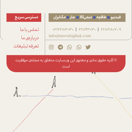
فیدیبو
طاقچه
دیجی‌کالا
جار
مگ‌ایران
دسترسی سریع
22861807-9
22843030
02122183030
تماس با ما
|
|
info@movafaghiat.com
درباره‌ی ما
تعرفه تبلیغات
© کلیه حقوق مادی و معنوی این وب‌سایت متعلق به
مجله‌ی موفقیت
است