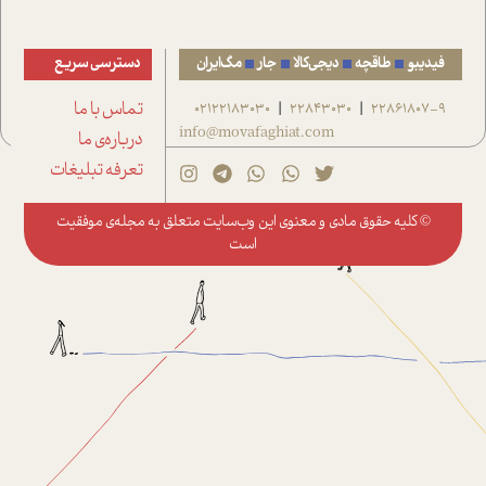
فیدیبو
طاقچه
دیجی‌کالا
جار
مگ‌ایران
دسترسی سریع
22861807-9
22843030
02122183030
تماس با ما
|
|
info@movafaghiat.com
درباره‌ی ما
تعرفه تبلیغات
© کلیه حقوق مادی و معنوی این وب‌سایت متعلق به
مجله‌ی موفقیت
است