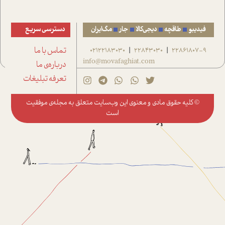
فیدیبو
طاقچه
دیجی‌کالا
جار
مگ‌ایران
دسترسی سریع
22861807-9
22843030
02122183030
تماس با ما
|
|
info@movafaghiat.com
درباره‌ی ما
تعرفه تبلیغات
© کلیه حقوق مادی و معنوی این وب‌سایت متعلق به
مجله‌ی موفقیت
است