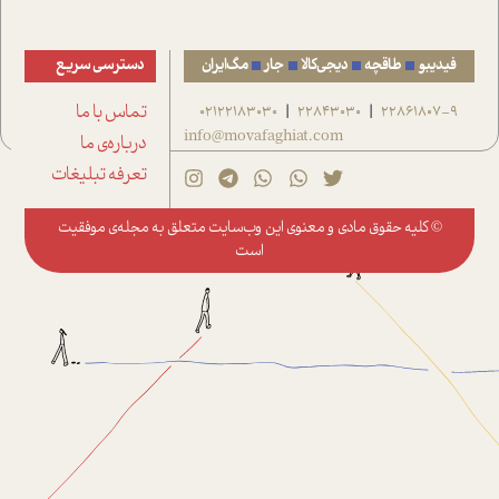
فیدیبو
طاقچه
دیجی‌کالا
جار
مگ‌ایران
دسترسی سریع
22861807-9
22843030
02122183030
تماس با ما
|
|
info@movafaghiat.com
درباره‌ی ما
تعرفه تبلیغات
© کلیه حقوق مادی و معنوی این وب‌سایت متعلق به
مجله‌ی موفقیت
است