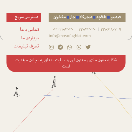
فیدیبو
طاقچه
دیجی‌کالا
جار
مگ‌ایران
دسترسی سریع
22861807-9
22843030
02122183030
تماس با ما
|
|
info@movafaghiat.com
درباره‌ی ما
تعرفه تبلیغات
© کلیه حقوق مادی و معنوی این وب‌سایت متعلق به
مجله‌ی موفقیت
است