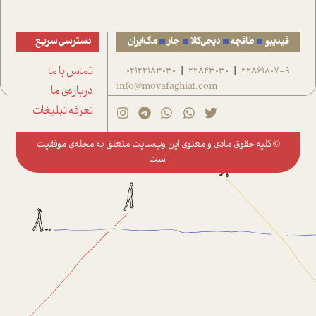
فیدیبو
طاقچه
دیجی‌کالا
جار
مگ‌ایران
دسترسی سریع
22861807-9
22843030
02122183030
تماس با ما
|
|
info@movafaghiat.com
درباره‌ی ما
تعرفه تبلیغات
© کلیه حقوق مادی و معنوی این وب‌سایت متعلق به
مجله‌ی موفقیت
است