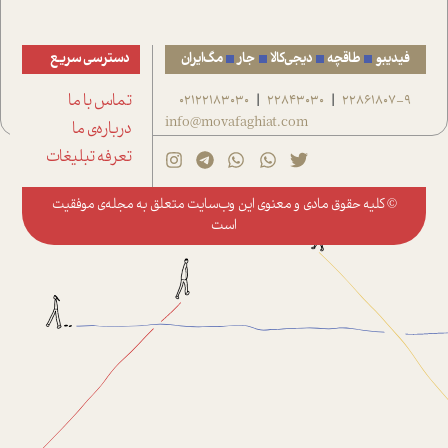
فیدیبو
طاقچه
دیجی‌کالا
جار
مگ‌ایران
دسترسی سریع
22861807-9
22843030
02122183030
تماس با ما
|
|
info@movafaghiat.com
درباره‌ی ما
تعرفه تبلیغات
© کلیه حقوق مادی و معنوی این وب‌سایت متعلق به
مجله‌ی موفقیت
است