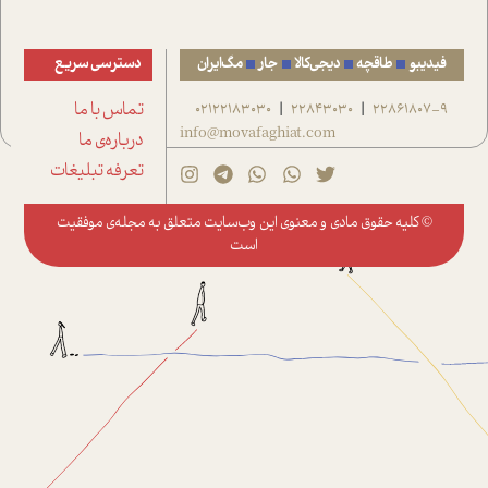
فیدیبو
طاقچه
دیجی‌کالا
جار
مگ‌ایران
دسترسی سریع
22861807-9
22843030
02122183030
تماس با ما
|
|
info@movafaghiat.com
درباره‌ی ما
تعرفه تبلیغات
© کلیه حقوق مادی و معنوی این وب‌سایت متعلق به
مجله‌ی موفقیت
است