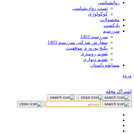
روانشناسی
تست روان‌شناسی
کوکولوژی
محصولات
پادکست
سررسید
سررسید 1403
سفارش شرکتی سررسید 1403
پکيج نوروزي موفقيت
تقویم رومیزی
تقویم دیواری
مسابقه داستان
ورود
اشتراک مجله