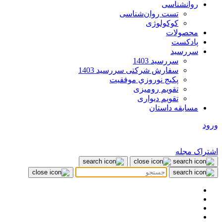
روانشناسی
تست روان‌شناسی
کوکولوژی
محصولات
پادکست
سررسید
سررسید 1403
سفارش شرکتی سررسید 1403
پکيج نوروزي موفقيت
تقویم رومیزی
تقویم دیواری
مسابقه داستان
ورود
اشتراک مجله