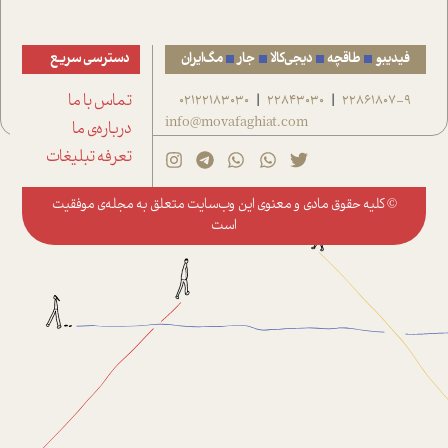
فیدیبو
طاقچه
دیجی‌کالا
جار
مگ‌ایران
دسترسی سریع
22861807-9
22843030
02122183030
تماس با ما
|
|
info@movafaghiat.com
درباره‌ی ما
تعرفه تبلیغات
© کلیه حقوق مادی و معنوی این وب‌سایت متعلق به
مجله‌ی موفقیت
است