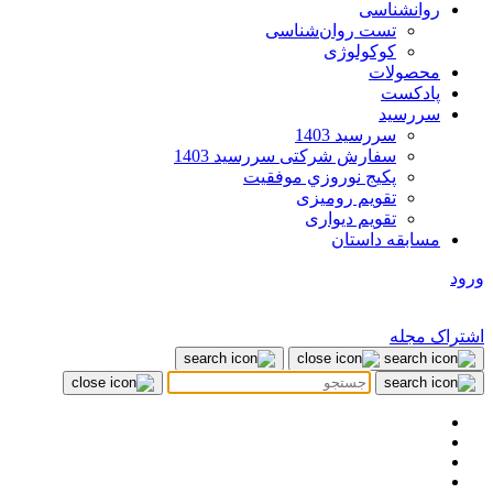
روانشناسی
تست روان‌شناسی
کوکولوژی
محصولات
پادکست
سررسید
سررسید 1403
سفارش شرکتی سررسید 1403
پکيج نوروزي موفقيت
تقویم رومیزی
تقویم دیواری
مسابقه داستان
ورود
اشتراک مجله