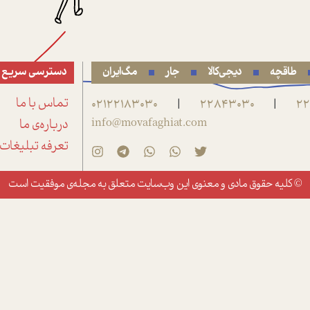
طاقچه
دیجی‌کالا
جار
مگ‌ایران
دسترسی سریع
22
22843030
02122183030
تماس با ما
|
|
info@movafaghiat.com
درباره‌ی ما
تعرفه تبلیغات
© کلیه حقوق مادی و معنوی این وب‌سایت متعلق به
مجله‌ی موفقیت
است