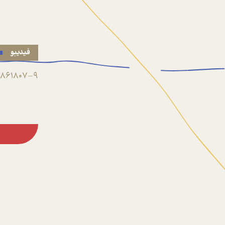
فیدیبو
861807-9