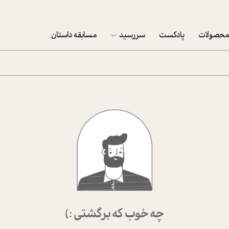
حصولات
پادکست
سررسید
مسابقه داستان
سررسید 1403
سفارش شرکتی سررسید 1403
پکيج نوروزي موفقيت
تقویم رومیزی
تقویم دیواری
چه خوب که برگشتی :)