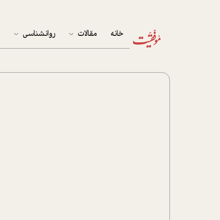
خانه
مقالات
روانشناسی
م
آخرین مقالات
تست روان‌شناسی
مهمان خانه
کوکولوژی
پرونده ویژه
زندگی
نوجوان
کار
پلاس