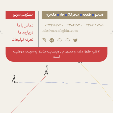
فیدیبو
طاقچه
دیجی‌کالا
جار
مگ‌ایران
دسترسی سریع
22861807-9
22843030
02122183030
تماس با ما
|
|
info@movafaghiat.com
درباره‌ی ما
تعرفه تبلیغات
© کلیه حقوق مادی و معنوی این وب‌سایت متعلق به
مجله‌ی موفقیت
است