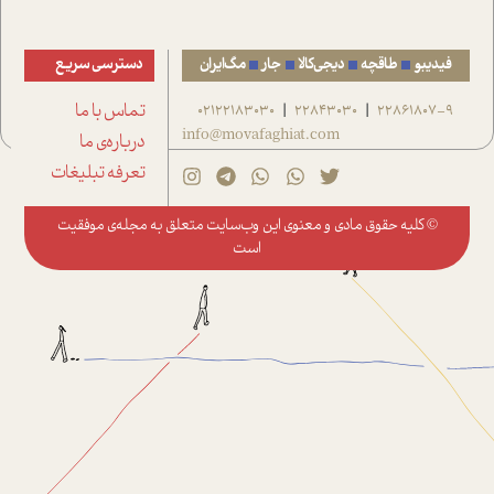
فیدیبو
طاقچه
دیجی‌کالا
جار
مگ‌ایران
دسترسی سریع
22861807-9
22843030
02122183030
تماس با ما
|
|
info@movafaghiat.com
درباره‌ی ما
تعرفه تبلیغات
© کلیه حقوق مادی و معنوی این وب‌سایت متعلق به
مجله‌ی موفقیت
است