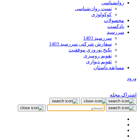
روانشناسی
تست روان‌شناسی
کوکولوژی
محصولات
پادکست
سررسید
سررسید 1403
سفارش شرکتی سررسید 1403
پکيج نوروزي موفقيت
تقویم رومیزی
تقویم دیواری
مسابقه داستان
ورود
اشتراک مجله