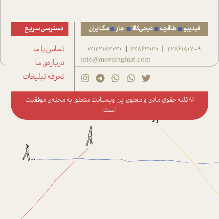
فیدیبو
طاقچه
دیجی‌کالا
جار
مگ‌ایران
دسترسی سریع
22861807-9
22843030
02122183030
تماس با ما
|
|
info@movafaghiat.com
درباره‌ی ما
تعرفه تبلیغات
© کلیه حقوق مادی و معنوی این وب‌سایت متعلق به
مجله‌ی موفقیت
است