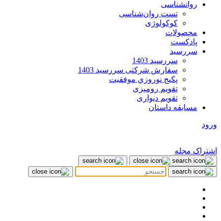
روانشناسی
تست روان‌شناسی
کوکولوژی
محصولات
پادکست
سررسید
سررسید 1403
سفارش شرکتی سررسید 1403
پکيج نوروزي موفقيت
تقویم رومیزی
تقویم دیواری
مسابقه داستان
ورود
اشتراک مجله