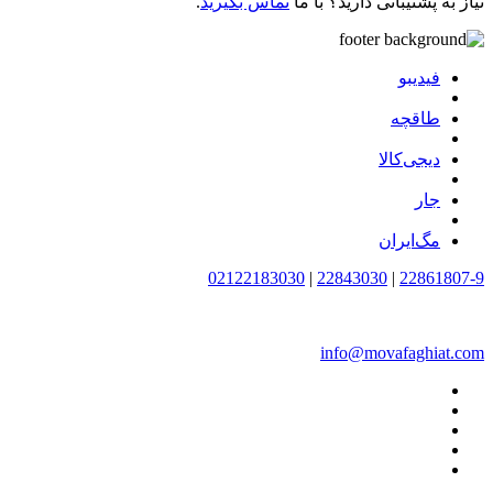
نیاز به پشتیبانی دارید؟ با ما
تماس بگیرید
.
فیدیبو
طاقچه
دیجی‌کالا
جار
مگ‌ایران
02122183030
|
22843030
|
22861807-9
info@movafaghiat.com