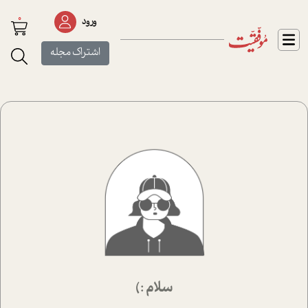
0
ورود
اشتراک مجله
سلام :)