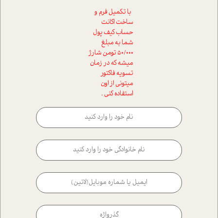
با تکمیل فرم و
ساخت اکانت
حساب کیف پول
شما به مبلغ
50/000 تومن شارژ
میشه که در زمان
تسویه فاکتور
میتونی از اون
استفاده کنی .