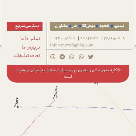
فیدیبو
طاقچه
دیجی‌کالا
جار
مگ‌ایران
دسترسی سریع
22861807-9
22843030
02122183030
تماس با ما
|
|
info@movafaghiat.com
درباره‌ی ما
تعرفه تبلیغات
© کلیه حقوق مادی و معنوی این وب‌سایت متعلق به
مجله‌ی موفقیت
است