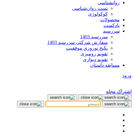
روانشناسی
تست روان‌شناسی
کوکولوژی
محصولات
پادکست
سررسید
سررسید 1403
سفارش شرکتی سررسید 1403
پکيج نوروزي موفقيت
تقویم رومیزی
تقویم دیواری
مسابقه داستان
ورود
اشتراک مجله