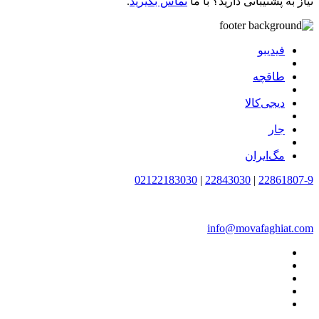
نیاز به پشتیبانی دارید؟ با ما
تماس بگیرید
.
فیدیبو
طاقچه
دیجی‌کالا
جار
مگ‌ایران
02122183030
|
22843030
|
22861807-9
info@movafaghiat.com