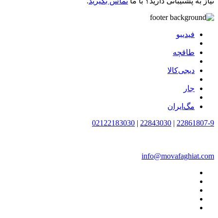
نیاز به پشتیبانی دارید؟ با ما
تماس بگیرید
.
فیدیبو
طاقچه
دیجی‌کالا
جار
مگ‌ایران
02122183030
|
22843030
|
22861807-9
info@movafaghiat.com