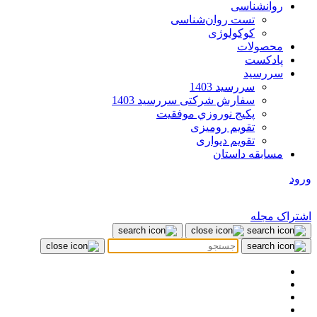
روانشناسی
تست روان‌شناسی
کوکولوژی
محصولات
پادکست
سررسید
سررسید 1403
سفارش شرکتی سررسید 1403
پکيج نوروزي موفقيت
تقویم رومیزی
تقویم دیواری
مسابقه داستان
ورود
اشتراک مجله