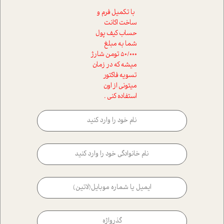
با تکمیل فرم و
ساخت اکانت
حساب کیف پول
شما به مبلغ
50/000 تومن شارژ
میشه که در زمان
تسویه فاکتور
میتونی از اون
استفاده کنی .