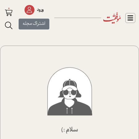
0
ورود
اشتراک مجله
سلام :)