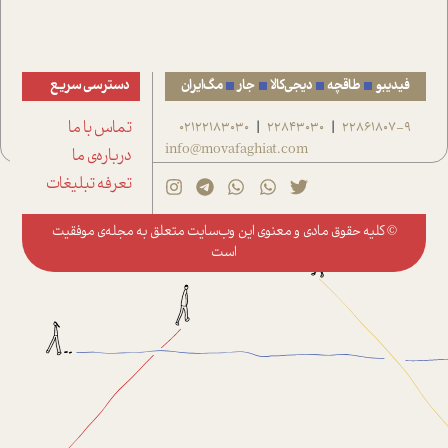
فیدیبو
طاقچه
دیجی‌کالا
جار
مگ‌ایران
دسترسی سریع
22861807-9
22843030
02122183030
تماس با ما
|
|
info@movafaghiat.com
درباره‌ی ما
تعرفه تبلیغات
© کلیه حقوق مادی و معنوی این وب‌سایت متعلق به
مجله‌ی موفقیت
است