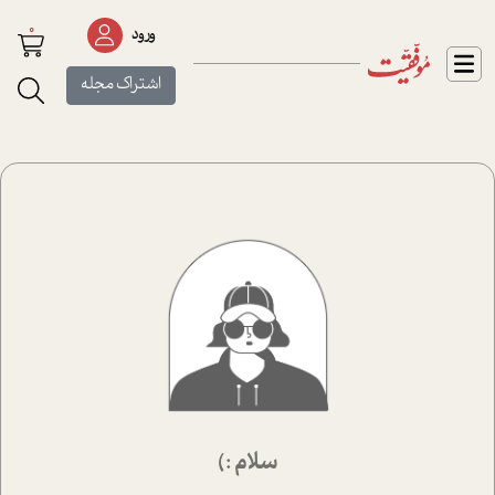
0
ورود
اشتراک مجله
سلام :)