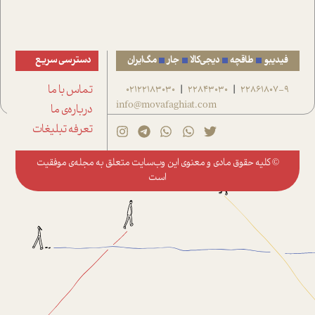
فیدیبو
طاقچه
دیجی‌کالا
جار
مگ‌ایران
دسترسی سریع
22861807-9
22843030
02122183030
تماس با ما
|
|
info@movafaghiat.com
درباره‌ی ما
تعرفه تبلیغات
© کلیه حقوق مادی و معنوی این وب‌سایت متعلق به
مجله‌ی موفقیت
است