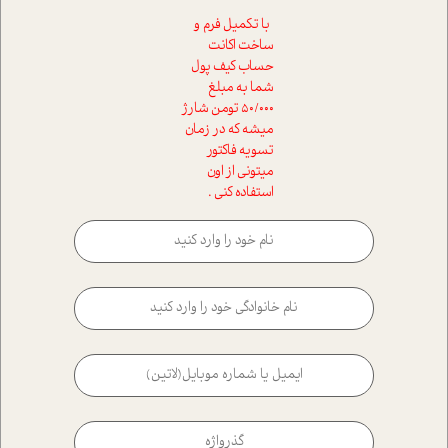
با تکمیل فرم و
ساخت اکانت
حساب کیف پول
شما به مبلغ
50/000 تومن شارژ
میشه که در زمان
تسویه فاکتور
میتونی از اون
استفاده کنی .