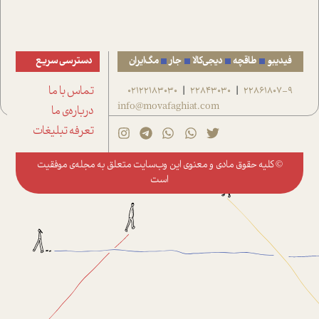
فیدیبو
طاقچه
دیجی‌کالا
جار
مگ‌ایران
دسترسی سریع
22861807-9
22843030
02122183030
تماس با ما
|
|
info@movafaghiat.com
درباره‌ی ما
تعرفه تبلیغات
© کلیه حقوق مادی و معنوی این وب‌سایت متعلق به
مجله‌ی موفقیت
است