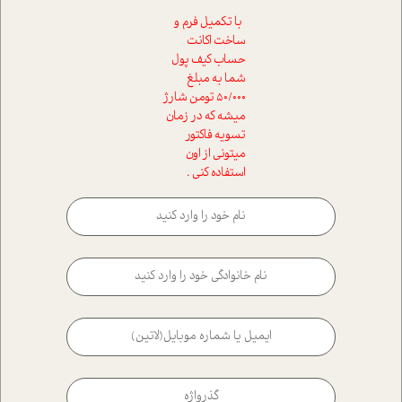
با تکمیل فرم و
ساخت اکانت
حساب کیف پول
شما به مبلغ
50/000 تومن شارژ
میشه که در زمان
تسویه فاکتور
میتونی از اون
استفاده کنی .