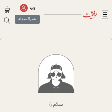
0
ورود
اشتراک مجله
سلام :)