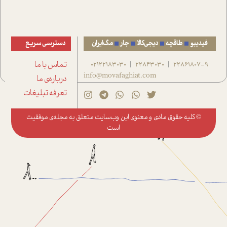
فیدیبو
طاقچه
دیجی‌کالا
جار
مگ‌ایران
دسترسی سریع
22861807-9
22843030
02122183030
تماس با ما
|
|
info@movafaghiat.com
درباره‌ی ما
تعرفه تبلیغات
© کلیه حقوق مادی و معنوی این وب‌سایت متعلق به
مجله‌ی موفقیت
است