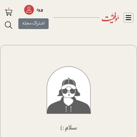
0
ورود
اشتراک مجله
سلام :)