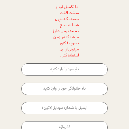
با تکمیل فرم و
ساخت اکانت
حساب کیف پول
شما به مبلغ
50/000 تومن شارژ
میشه که در زمان
تسویه فاکتور
میتونی از اون
استفاده کنی .