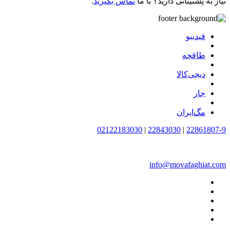
نیاز به پشتیبانی دارید؟ با ما
تماس بگیرید
.
فیدیبو
طاقچه
دیجی‌کالا
جار
مگ‌ایران
02122183030
|
22843030
|
22861807-9
info@movafaghiat.com