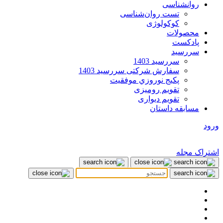
روانشناسی
تست روان‌شناسی
کوکولوژی
محصولات
پادکست
سررسید
سررسید 1403
سفارش شرکتی سررسید 1403
پکيج نوروزي موفقيت
تقویم رومیزی
تقویم دیواری
مسابقه داستان
ورود
اشتراک مجله