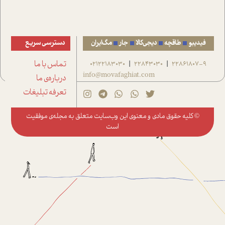
فیدیبو
طاقچه
دیجی‌کالا
جار
مگ‌ایران
دسترسی سریع
22861807-9
22843030
02122183030
تماس با ما
|
|
info@movafaghiat.com
درباره‌ی ما
تعرفه تبلیغات
© کلیه حقوق مادی و معنوی این وب‌سایت متعلق به
مجله‌ی موفقیت
است