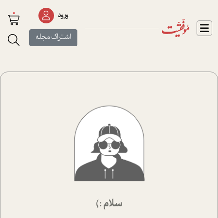
0
ورود
اشتراک مجله
سلام :)