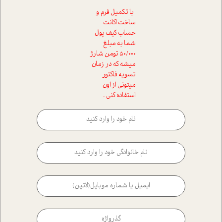
با تکمیل فرم و
ساخت اکانت
حساب کیف پول
شما به مبلغ
50/000 تومن شارژ
میشه که در زمان
تسویه فاکتور
میتونی از اون
استفاده کنی .