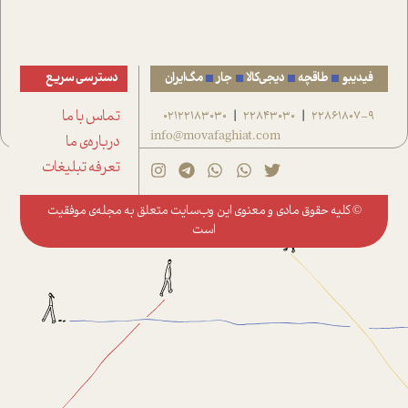
فیدیبو
طاقچه
دیجی‌کالا
جار
مگ‌ایران
دسترسی سریع
22861807-9
22843030
02122183030
تماس با ما
|
|
info@movafaghiat.com
درباره‌ی ما
تعرفه تبلیغات
© کلیه حقوق مادی و معنوی این وب‌سایت متعلق به
مجله‌ی موفقیت
است