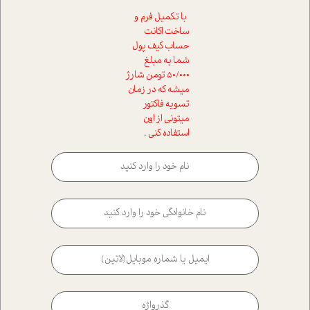
با تکمیل فرم و
ساخت اکانت
حساب کیف پول
شما به مبلغ
50/000 تومن شارژ
میشه که در زمان
تسویه فاکتور
میتونی از اون
استفاده کنی .