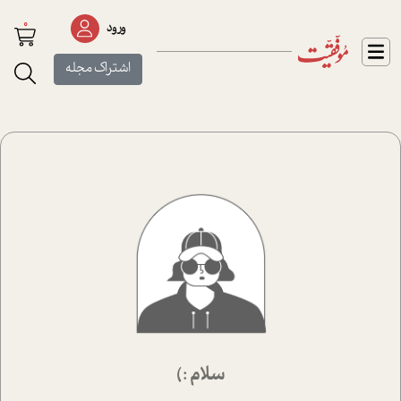
0
ورود
اشتراک مجله
سلام :)