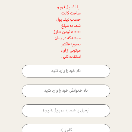
با تکمیل فرم و
ساخت اکانت
حساب کیف پول
شما به مبلغ
50/000 تومن شارژ
میشه که در زمان
تسویه فاکتور
میتونی از اون
استفاده کنی .