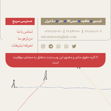
فیدیبو
طاقچه
دیجی‌کالا
جار
مگ‌ایران
دسترسی سریع
22861807-9
22843030
02122183030
تماس با ما
|
|
info@movafaghiat.com
درباره‌ی ما
تعرفه تبلیغات
© کلیه حقوق مادی و معنوی این وب‌سایت متعلق به
مجله‌ی موفقیت
است