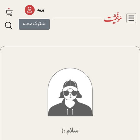
0
ورود
اشتراک مجله
سلام :)