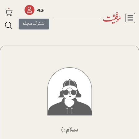
0
ورود
اشتراک مجله
سلام :)