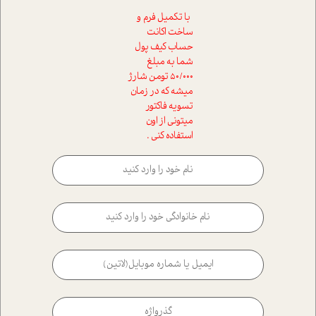
با تکمیل فرم و
ساخت اکانت
حساب کیف پول
شما به مبلغ
50/000 تومن شارژ
میشه که در زمان
تسویه فاکتور
میتونی از اون
استفاده کنی .