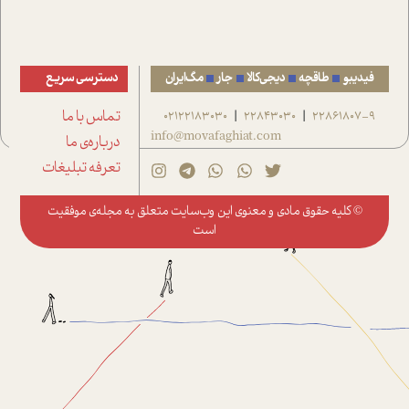
فیدیبو
طاقچه
دیجی‌کالا
جار
مگ‌ایران
دسترسی سریع
22861807-9
22843030
02122183030
تماس با ما
|
|
info@movafaghiat.com
درباره‌ی ما
تعرفه تبلیغات
© کلیه حقوق مادی و معنوی این وب‌سایت متعلق به
مجله‌ی موفقیت
است