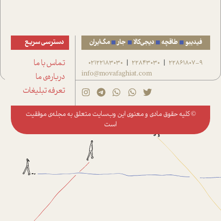
فیدیبو
طاقچه
دیجی‌کالا
جار
مگ‌ایران
دسترسی سریع
22861807-9
22843030
02122183030
تماس با ما
|
|
info@movafaghiat.com
درباره‌ی ما
تعرفه تبلیغات
© کلیه حقوق مادی و معنوی این وب‌سایت متعلق به
مجله‌ی موفقیت
است