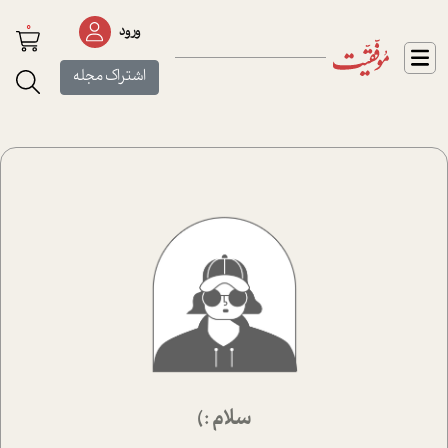
0
ورود
اشتراک مجله
سلام :)