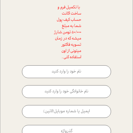
با تکمیل فرم و
ساخت اکانت
حساب کیف پول
شما به مبلغ
50/000 تومن شارژ
میشه که در زمان
تسویه فاکتور
میتونی از اون
استفاده کنی .