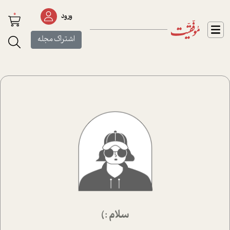
0
ورود
اشتراک مجله
سلام :)