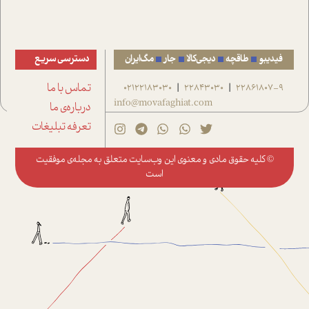
فیدیبو
طاقچه
دیجی‌کالا
جار
مگ‌ایران
دسترسی سریع
22861807-9
22843030
02122183030
تماس با ما
|
|
info@movafaghiat.com
درباره‌ی ما
تعرفه تبلیغات
© کلیه حقوق مادی و معنوی این وب‌سایت متعلق به
مجله‌ی موفقیت
است