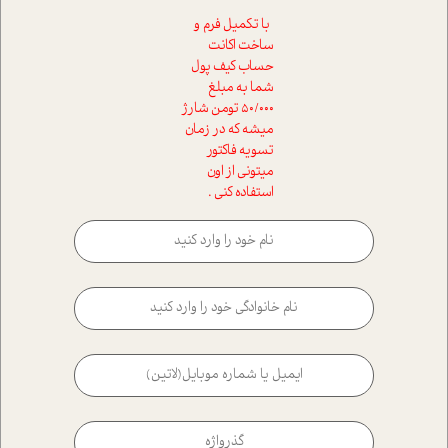
با تکمیل فرم و
ساخت اکانت
حساب کیف پول
شما به مبلغ
50/000 تومن شارژ
میشه که در زمان
تسویه فاکتور
میتونی از اون
استفاده کنی .